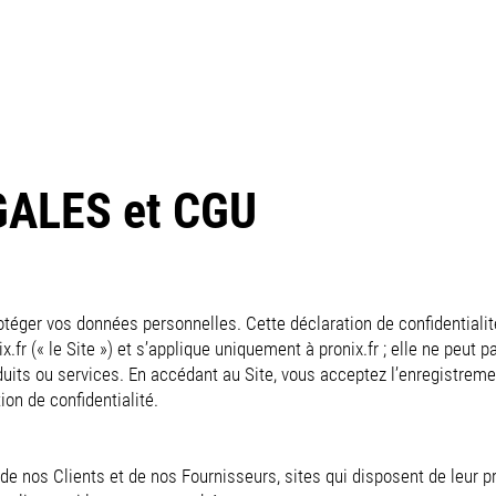
ACCUEIL
NOS PRODUITS
DOMAINES D'APPLICATION
A 
ALES et CGU
éger vos données personnelles. Cette déclaration de confidentialité
x.fr (« le Site ») et s’applique uniquement à pronix.fr ; elle ne peut 
roduits ou services. En accédant au Site, vous acceptez l’enregistrem
ion de confidentialité.
 de nos Clients et de nos Fournisseurs, sites qui disposent de leur p