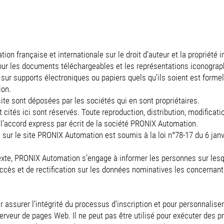
tion française et internationale sur le droit d’auteur et la propriété i
our les documents téléchargeables et les représentations iconogra
e sur supports électroniques ou papiers quels qu’ils soient est forme
ion.
te sont déposées par les sociétés qui en sont propriétaires.
cités ici sont réservés. Toute reproduction, distribution, modificati
 l’accord express par écrit de la société PRONIX Automation.
ur le site PRONIX Automation est soumis à la loi n°78-17 du 6 janvie
xte, PRONIX Automation s’engage à informer les personnes sur lesq
d’accès et de rectification sur les données nominatives les concernant
r assurer l’intégrité du processus d’inscription et pour personnaliser 
serveur de pages Web. Il ne peut pas être utilisé pour exécuter des 