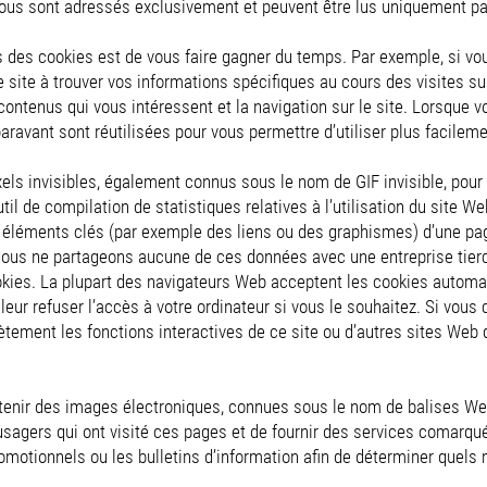
vous sont adressés exclusivement et peuvent être lus uniquement p
es des cookies est de vous faire gagner du temps. Par exemple, si v
le site à trouver vos informations spécifiques au cours des visites 
contenus qui vous intéressent et la navigation sur le site. Lorsque v
ravant sont réutilisées pour vous permettre d’utiliser plus facileme
ls invisibles, également connus sous le nom de GIF invisible, pour 
l de compilation de statistiques relatives à l’utilisation du site Web
s éléments clés (par exemple des liens ou des graphismes) d’une p
. Nous ne partageons aucune de ces données avec une entreprise tier
okies. La plupart des navigateurs Web acceptent les cookies autom
leur refuser l’accès à votre ordinateur si vous le souhaitez. Si vous
ètement les fonctions interactives de ce site ou d’autres sites Web 
enir des images électroniques, connues sous le nom de balises Web,
agers qui ont visité ces pages et de fournir des services comarqués
omotionnels ou les bulletins d’information afin de déterminer quels