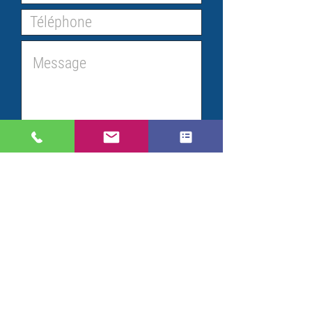
En validant ce formulaire,
j'accepte que mes informations
soient traitées par Pronix.
Pour plus d'informations, veuillez
consulter notre
politique de
confidentialité.