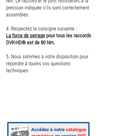
Nm. Le raccord et le joint résisteront à la
pression indiquée s’ils sont correctement
assemblés.
4. Respectez la consigne suivante :
La force de serrage
pour tous les raccords
DVK-HD® est de 80 Nm.
5. Nous sommes à votre disposition pour
répondre à toutes vos questions
techniques.
Brevet déposé au Bureau Allemand
des brevets de Munich – Brevet N°
10
2008 031 485